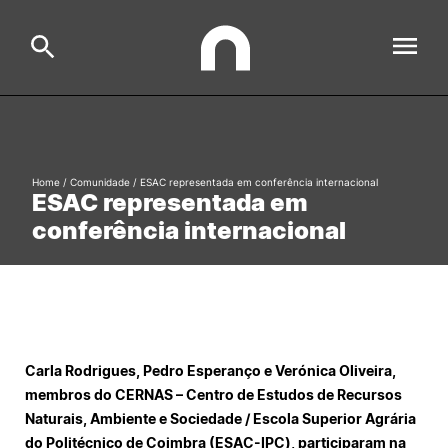
ESAC
Search
Home
/
Comunidade
/
ESAC representada em conferência internacional
ESAC representada em
Estudar
conferência internacional
Formative Offer
General
Investigação
Serviços à comunidade
Search
International Relations
Carla Rodrigues, Pedro Esperanço e Verónica Oliveira,
membros do CERNAS – Centro de Estudos de Recursos
Naturais, Ambiente e Sociedade / Escola Superior Agrária
Ofertas de Emprego e Informações Úteis
do Politécnico de Coimbra (ESAC-IPC), participaram na