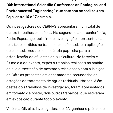
“4th International Scientific Conference on Ecological and
Loja da Agrária
Environmental Engineering”, que este ano se realizou em
Beja, entre 14 e 17 de maio.
Mudança de Par Instituição/Curso
Os investigadores do CERNAS apresentaram um total de
quatro trabalhos científicos. No segundo dia da conferência,
Pedro Esperanço, bolseiro de investigação, apresentou os
resultados obtidos no trabalho científico sobre a aplicação
de cal e subprodutos da indústria papeleira para a
estabilização de efluentes de suinicultura. No terceiro e
último dia do evento, expôs o trabalho realizado no âmbito
©2026 Instituto Politécnico de Coimbra. Todos os direitos reservados.
da sua dissertação de mestrado relacionado com a inibição
de Dáfnias presentes em decantadores secundários de
estações de tratamento de águas residuais urbanas. Além
destes dois trabalhos de investigação, foram apresentados
em formato de poster, dois outros trabalhos, que estiveram
em exposição durante todo o evento.
Verónica Oliveira, investigadora do i2A, ganhou o prémio de