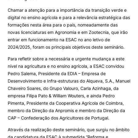
Chamar a atenção para a importância da transição verde e
Loja da Agrária
digital no ensino agrícola e para a relevância estratégica das
formações nesta área para o país, nomeadamente das
Mudança de Par Instituição/Curso
novas licenciaturas em Agronomia e em Zootecnia, que irão
entrar em funcionamento na ESAC no ano letivo de
2024/2025, foram os principais objetivos deste seminário.
Para refletir sobre a necessária e urgente mudança a este
nível na agricultura e no ensino agrícola, a ESAC convidou
Pedro Salema, Presidente da EDIA – Empresa de
©2026 Instituto Politécnico de Coimbra. Todos os direitos reservados.
Desenvolvimento e Infra-estruturas do Alqueva, S.A., Manuel
Chaveiro Soares, do Grupo Valouro, Carla Azinhaga, da
empresa Filipa Pato & William Wouters, e ainda Pedro
Pimenta, Presidente da Cooperativa Agrícola de Coimbra,
membro da Direção da Anpromis e membro da Direção da
CAP – Confederação dos Agricultores de Portugal.
Através da realização deste seminário, que surgiu no âmbito
da candidatura da ESAC à submedida “Reforma e