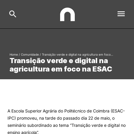
ESAC
Search
Home
/
Comunidade
/
Transição verde e digital na agricultura em foco…
Transição verde e digital na
Estudar
agricultura em foco na ESAC
Formative Offer
General
Investigação
Serviços à comunidade
Search
International Relations
A Escola Superior Agrária do Politécnico de Coimbra (ESAC-
IPC) promoveu, na tarde do passado dia 22 de maio, o
seminário subordinado ao tema “Transição verde e digital no
Ofertas de Emprego e Informações Úteis
ensino agrícola”.