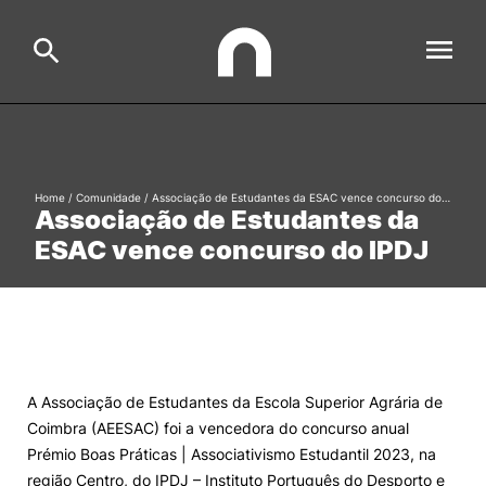
ESAC
Search
Home
/
Comunidade
/
Associação de Estudantes da ESAC vence concurso do…
Associação de Estudantes da
Estudar
ESAC vence concurso do IPDJ
Formative Offer
General
Investigação
Serviços à comunidade
Search
International Relations
A Associação de Estudantes da Escola Superior Agrária de
Coimbra (AEESAC) foi a vencedora do concurso anual
Prémio Boas Práticas | Associativismo Estudantil 2023, na
Ofertas de Emprego e Informações Úteis
região Centro, do IPDJ – Instituto Português do Desporto e