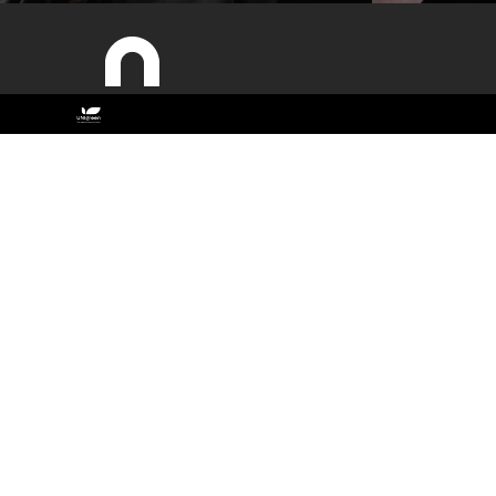
Sitemap
ESAC
Estudar
Antigos Alunos
Cursos
Contactos
Documentos Estratégicos
Identidade Gráfica
O campus
Qualidade
Recursos Humanos
Sobre a ESAC
Sustentabilidade
Investigação
Serviços 