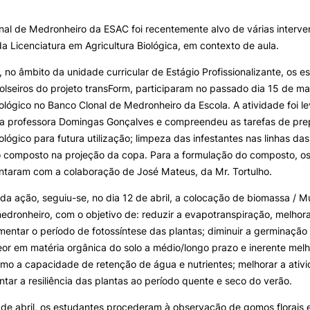
e Offer
General
INTERNATIONAL
OFERTAS DE EMP
RELATIONS
E INFORMAÇÕES Ú
al de Medronheiro da ESAC foi recentemente alvo de várias interve
a Licenciatura em Agricultura Biológica, em contexto de aula.
Erasmus+
Serviços de Ação Social
Search
 no âmbito da unidade curricular de Estágio Profissionalizante, os e
International Student
AEESAC
seiros do projeto transForm, participaram no passado dia 15 de ma
Desporto
lógico no Banco Clonal de Medronheiro da Escola. A atividade foi l
Informações Gerais
da professora Domingas Gonçalves e compreendeu as tarefas de pr
lógico para futura utilização; limpeza das infestantes nas linhas das
 composto na projeção da copa. Para a formulação do composto, os
ntaram com a colaboração de José Mateus, da Mr. Tortulho.
O
ida ação, seguiu-se, no dia 12 de abril, a colocação de biomassa / M
edronheiro, com o objetivo de: reduzir a evapotranspiração, melhora
mentar o período de fotossíntese das plantas; diminuir a germinação 
eor em matéria orgânica do solo a médio/longo prazo e inerente melh
mo a capacidade de retenção de água e nutrientes; melhorar a ativi
ntar a resiliência das plantas ao período quente e seco do verão.
 de abril, os estudantes procederam à observação de gomos florais