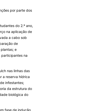
REGO
LOJA DA AGRÁRIA
TEIS
nções por parte dos
studantes do 2.º ano,
rço na aplicação de
evada a cabo sob
eparação de
 plantas; e
 participantes na
ulch nas linhas das
r a reserva hídrica
de infestantes;
oria da estrutura do
dade biológica do
 em fase de indução