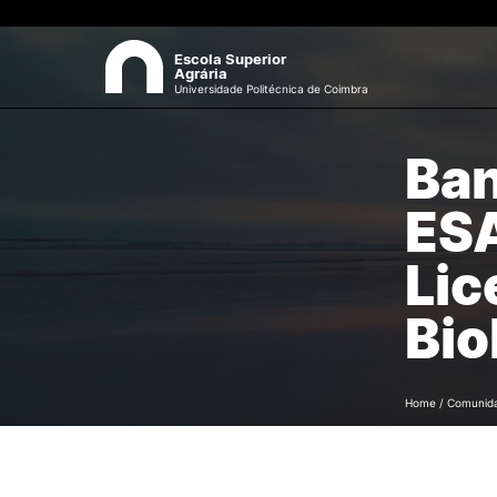
Escola Superior
Agrária
Universidade Politécnica de Coimbra
Ban
ESAC
Sea
ESA
Sobre a ESAC
O campus
Lic
Documentos Estratégicos
Identidade Gráfica
Bio
Qualidade
Sustentabilidade
Recursos Humanos
Antigos Alunos
Home
/
Comunid
Contactos