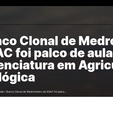
co Clonal de Medr
Estudantes
ESTUDAR
Reconhecimento de Graus
rch
Diplomas Estrangeiros
C foi palco de aula
Cursos
Candidaturas
enciatura em Agric
lógica
ade
/
Banco Clonal de Medronheiro da ESAC foi palco…