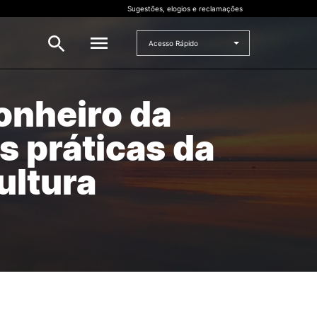
Sugestões, elogios e reclamações
Acesso Rápido
onheiro da
INVESTIGAÇÃO
 e
s práticas da
Bolsas de Investigação
CERNAS
ultura
I2A
Projetos de I&D