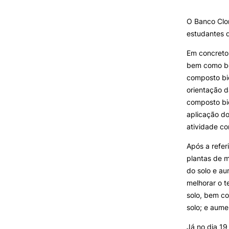
Formativ
SERVIÇOS À
COMUNIDADE
O Banco Clon
estudantes d
Prestações de Serviço
Em concreto,
Centro Hípico e Coudelaria
bem como bol
Exploração Pecuária
composto bio
orientação 
composto bio
aplicação do
MUDANÇA DE PAR
atividade co
INSTITUIÇÃO/CURS
Após a refer
plantas de m
do solo e au
melhorar o t
solo, bem co
solo; e aume
Já no dia 19