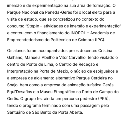
imersão e de experimentação na sua área de formação. O
Loja da Agrária
Parque Nacional da Peneda-Gerês foi o local eleito para a
visita de estudo, que se concretizou no contexto do
concurso “StepIn – atividades de imersão e experimentação”
Mudança de Par Instituição/Curso
e contou com o financiamento do INOPOL – Academia de
Empreendedorismo do Politécnico de Coimbra (IPC).
Os alunos foram acompanhados pelos docentes Cristina
Galhano, Manuela Abelho e Vítor Carvalho, tendo visitado o
centro de Ponte de Lima, o Centro de Receção e
Interpretação na Porta de Mezio, o núcleo de espigueiros e
©2026 Instituto Politécnico de Coimbra. Todos os direitos reservados.
a empresa de alojamento alternativo Parque Cerdeira no
Soajo, bem como a empresa de animação turística Gerês
Equi’Desafios e o Museu Etnográfico na Porta de Campo do
Gerês. O grupo fez ainda um percurso pedestre (PR5),
tendo o programa terminado com uma passagem pelo
Santuário de São Bento da Porta Aberta.