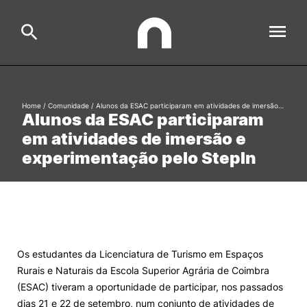
ESAC
Home
/
Comunidade
/
Alunos da ESAC participaram em atividades de imersão…
Search
Alunos da ESAC participaram
em atividades de imersão e
Estudar
experimentação pelo StepIn
Formative Offer
General
Investigação
Serviços à comunidade
Search
International Relations
Os estudantes da Licenciatura de Turismo em Espaços
Rurais e Naturais da Escola Superior Agrária de Coimbra
(ESAC) tiveram a oportunidade de participar, nos passados
Ofertas de Emprego e Informações Úteis
dias 21 e 22 de setembro, num conjunto de atividades de