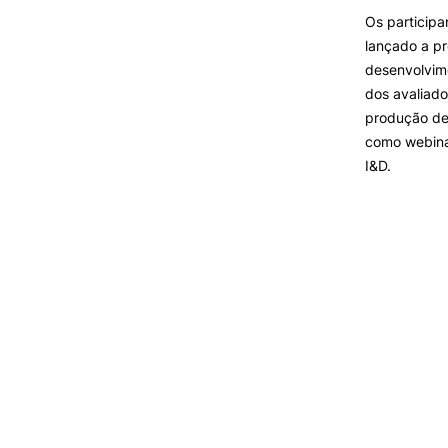
Os participa
lançado a pr
desenvolvime
dos avaliado
produção de 
como webinar
I&D.