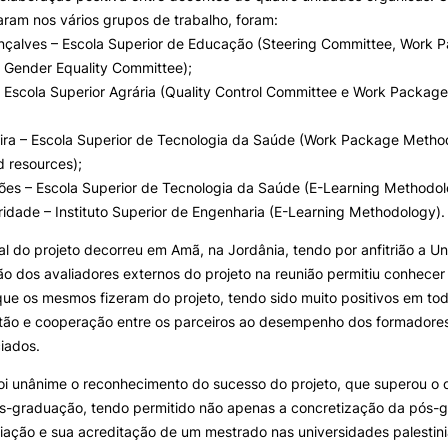
aram nos vários grupos de trabalho, foram:
nçalves – Escola Superior de Educação (Steering Committee, Work 
 Gender Equality Committee);
– Escola Superior Agrária (Quality Control Committee e Work Package
eira – Escola Superior de Tecnologia da Saúde (Work Package Metho
d resources);
ões – Escola Superior de Tecnologia da Saúde (E-Learning Methodol
aridade – Instituto Superior de Engenharia (E-Learning Methodology).
nal do projeto decorreu em Amã, na Jordânia, tendo por anfitrião a U
ão dos avaliadores externos do projeto na reunião permitiu conhecer
ue os mesmos fizeram do projeto, tendo sido muito positivos em to
tão e cooperação entre os parceiros ao desempenho dos formadore
ciados.
oi unânime o reconhecimento do sucesso do projeto, que superou o ob
ós-graduação, tendo permitido não apenas a concretização da pós
ação e sua acreditação de um mestrado nas universidades palestini