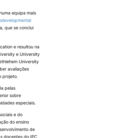
REGO
LOJA DA AGRÁRIA
TEIS
o numa equipa mais
odevelopmental
, que se conclui
cation e resultou na
ersity e University
ethlehem University
ber avaliações
 projeto.
da pelas
erior sobre
idades especiais.
ociais e do
ação do ensino
desenvolvimento de
Os docentes do IPC