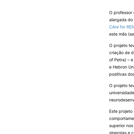
SERVIÇOS À
COMUNIDADE
O professor 
alargada do 
Formativ
Prestações de Serviço
CAre for RE
Centro Hípico e Coudelaria
este mês (s
Exploração Pecuária
O projeto te
criação de d
of Petra) – 
e Hebron Uni
MUDANÇA DE PAR
positivas do
INSTITUIÇÃO/CURS
O projeto te
universidade
neurodesenvo
Este projeto
comportament
superior nos
sinergias e 