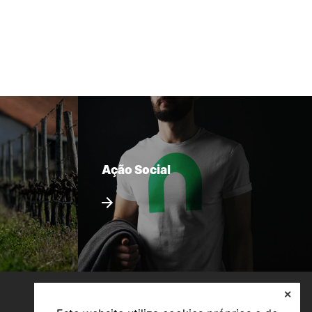
Ação Social
✕