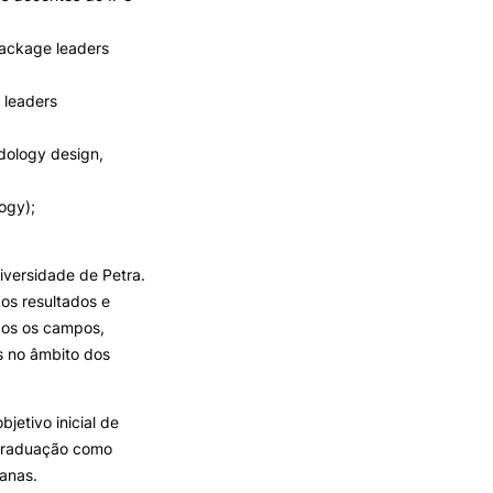
Package leaders
 leaders
dology design,
ogy);
niversidade de Petra.
 os resultados e
dos os campos,
s no âmbito dos
jetivo inicial de
-graduação como
anas.