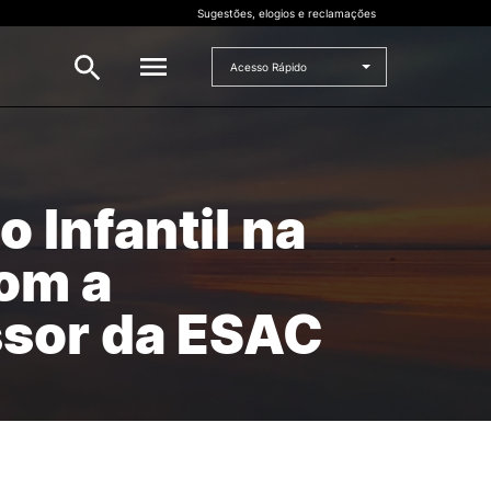
Sugestões, elogios e reclamações
Acesso Rápido
INVESTIGAÇÃO
 e
 Infantil na
Bolsas de Investigação
CERNAS
com a
I2A
Projetos de I&D
ssor da ESAC