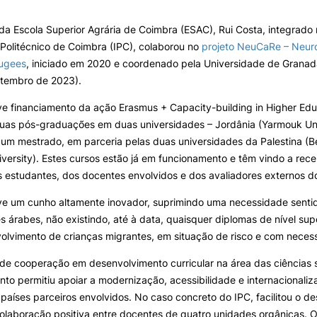
INTERNATIONAL
OFERTAS DE EMP
RELATIONS
E INFORMAÇÕES Ú
da Escola Superior Agrária de Coimbra (ESAC), Rui Costa, integrad
Politécnico de Coimbra (IPC), colaborou no
projeto NeuCaRe – Neur
e Offer
General
Erasmus+
Serviços de Ação Social
fugees
, iniciado em 2020 e coordenado pela Universidade de Granada
International Student
AEESAC
etembro de 2023).
Desporto
ve financiamento da ação Erasmus + Capacity-building in Higher Edu
Informações Gerais
Search
uas pós-graduações em duas universidades – Jordânia (Yarmouk Univ
e um mestrado, em parceria pelas duas universidades da Palestina (B
versity). Estes cursos estão já em funcionamento e têm vindo a rece
s estudantes, dos docentes envolvidos e dos avaliadores externos do
O
ve um cunho altamente inovador, suprimindo uma necessidade senti
s árabes, não existindo, até à data, quaisquer diplomas de nível sup
lvimento de crianças migrantes, em situação de risco e com necess
 de cooperação em desenvolvimento curricular na área das ciências s
o permitiu apoiar a modernização, acessibilidade e internacionaliz
 países parceiros envolvidos. No caso concreto do IPC, facilitou o 
colaboração positiva entre docentes de quatro unidades orgânicas. 