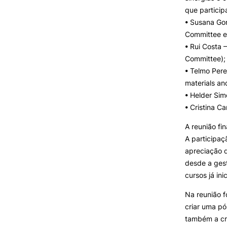
que particip
• Susana Go
Committee e
• Rui Costa 
Committee);
• Telmo Per
materials an
• Helder Sim
• Cristina C
A reunião fi
A participaç
apreciação q
desde a ges
cursos já ini
Na reunião f
criar uma p
também a cri