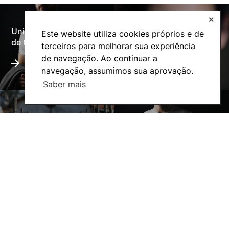
✕
Universidade Politécnica
Este website utiliza cookies próprios e de
Oferta Formativa
de Coimbra
terceiros para melhorar sua experiência
de navegação. Ao continuar a
navegação, assumimos sua aprovação.
Saber mais
A ESAC
Ação Social