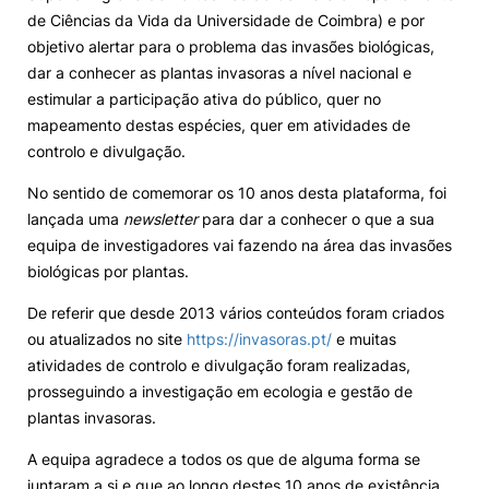
de Ciências da Vida da Universidade de Coimbra) e por
Loja da Agrária
objetivo alertar para o problema das invasões biológicas,
dar a conhecer as plantas invasoras a nível nacional e
estimular a participação ativa do público, quer no
Mudança de Par Instituição/Curso
mapeamento destas espécies, quer em atividades de
controlo e divulgação.
No sentido de comemorar os 10 anos desta plataforma, foi
lançada uma
newsletter
para dar a conhecer o que a sua
equipa de investigadores vai fazendo na área das invasões
biológicas por plantas.
©2026 Instituto Politécnico de Coimbra. Todos os direitos reservados.
De referir que desde 2013 vários conteúdos foram criados
ou atualizados no site
https://invasoras.pt/
e muitas
atividades de controlo e divulgação foram realizadas,
prosseguindo a investigação em ecologia e gestão de
plantas invasoras.
A equipa agradece a todos os que de alguma forma se
juntaram a si e que ao longo destes 10 anos de existência