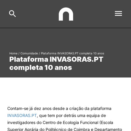
ESAC
Search
Home
/
Comunidade
/
Plataforma INVASORAS.PT completa 10 anos
Plataforma INVASORAS.PT
Estudar
completa 10 anos
Formative Offer
General
Investigação
Serviços à comunidade
Search
International Relations
Contam-se já dez anos desde a criação da plataforma
INVASORAS.PT
, que tem por detrás uma equipa de
investigadores do Centro de Ecologia Funcional (Escola
Ofertas de Emprego e Informações Úteis
Superior Agrária do Politécnico de Coimbra e Departamento