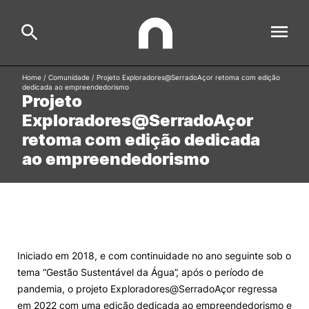
Home
/
Comunidade
/
Projeto Exploradores@SerradoAçor retoma com edição
dedicada ao empreendedorismo
Projeto
ESAC
Search
Exploradores@SerradoAçor
retoma com edição dedicada
Estudar
ao empreendedorismo
Formative Offer
General
Investigação
Serviços à comunidade
Search
International Relations
Iniciado em 2018, e com continuidade no ano seguinte sob o
tema “Gestão Sustentável da Água”, após o período de
pandemia, o projeto Exploradores@SerradoAçor regressa
Ofertas de Emprego e Informações Úteis
em 2022 com uma edição dedicada ao empreendedorismo e