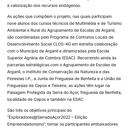
à valorização dos recursos endógenos.
Loja da Agrária
As ações que compõem o projeto, nas quais participam
nove alunos dos cursos técnicos de Multimédia e de Turismo
Mudança de Par Instituição/Curso
Ambiental e Rural do Agrupamento de Escolas de Arganil,
são coordenadas pelo Programa de Contratos Locais de
Desenvolvimento Social CLDS-4G em estreita colaboração
com o Município de Arganil e dinamizadas pela Escola
Superior Agrária de Coimbra (ESAC). Recorrendo ainda às
parcerias estratégicas com o Agrupamento de Escolas de
Arganil, o Instituto de Conservação da Natureza e das
©2026 Instituto Politécnico de Coimbra. Todos os direitos reservados.
Florestas I.P., a Junta de Freguesia de Benfeita e a União de
Freguesias de Cepos e Teixeira, as ações têm lugar na
Paisagem Protegida da Serra do Açor, freguesia de Benfeita,
localidade de Cepos e também na ESAC.
São três os objetivos principais do
“Exploradores@SerradoAçor2022 – Edição
Empreendedorismo”: tornar os participantes embaixadores