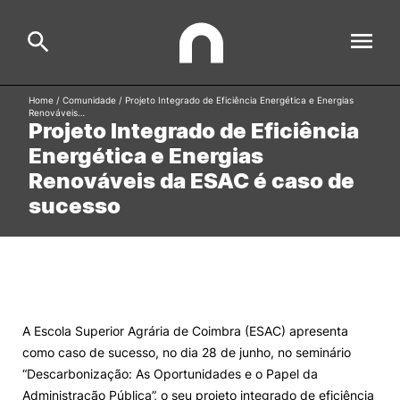
Home
/
Comunidade
/
Projeto Integrado de Eficiência Energética e Energias
Renováveis…
Projeto Integrado de Eficiência
ESAC
Search
Energética e Energias
Renováveis da ESAC é caso de
Estudar
sucesso
Formative Offer
General
Investigação
Serviços à comunidade
Search
International Relations
A Escola Superior Agrária de Coimbra (ESAC) apresenta
como caso de sucesso, no dia 28 de junho, no seminário
“Descarbonização: As Oportunidades e o Papel da
Ofertas de Emprego e Informações Úteis
Administração Pública”, o seu projeto integrado de eficiência