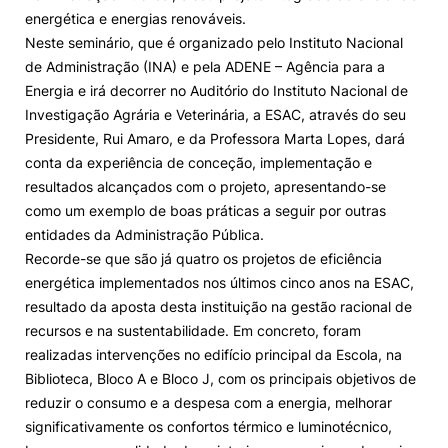
energética e energias renováveis.
Loja da Agrária
Neste seminário, que é organizado pelo Instituto Nacional
de Administração (INA) e pela ADENE – Agência para a
Energia e irá decorrer no Auditório do Instituto Nacional de
Mudança de Par Instituição/Curso
Investigação Agrária e Veterinária, a ESAC, através do seu
Presidente, Rui Amaro, e da Professora Marta Lopes, dará
conta da experiência de conceção, implementação e
resultados alcançados com o projeto, apresentando-se
como um exemplo de boas práticas a seguir por outras
entidades da Administração Pública.
©2026 Instituto Politécnico de Coimbra. Todos os direitos reservados.
Recorde-se que são já quatro os projetos de eficiência
energética implementados nos últimos cinco anos na ESAC,
resultado da aposta desta instituição na gestão racional de
recursos e na sustentabilidade. Em concreto, foram
realizadas intervenções no edifício principal da Escola, na
Biblioteca, Bloco A e Bloco J, com os principais objetivos de
reduzir o consumo e a despesa com a energia, melhorar
significativamente os confortos térmico e luminotécnico,