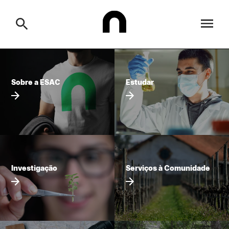
ESAC
Sobre a ESAC
Estudar
Search
Estudar
Formative Offer
General
Investigação
Serviços à comunidade
Search
Investigação
Serviços à Comunidade
International Relations
Ofertas de Emprego e Informações Úteis